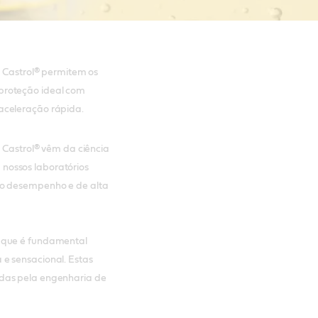
a Castrol® permitem os
proteção ideal com
aceleração rápida.
a Castrol® vêm da ciência
nossos laboratórios
to desempenho e de alta
o que é fundamental
e sensacional. Estas
adas pela engenharia de