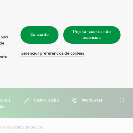
Rejeitar cookies não
Concordo
m que
essenciais
 de
Gerenciar preferências de cookies
pode
Pesquis
ol nas
Castrol global
Worldwide
ais
Pesqu
e motocicleta sintéticos