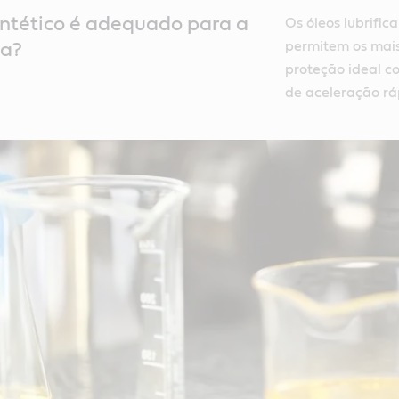
intético é adequado para a
Os óleos lubrific
permitem os mais
ta?
proteção ideal c
de aceleração rá