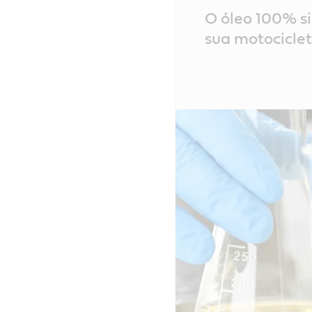
Main
O óleo 100% s
Content
sua motocicle