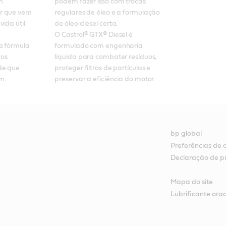
 
podem fazer isso com trocas 
r que vem 
regulares de óleo e a formulação 
ida útil 
de óleo diesel certa. 

O Castrol® GTX® Diesel é 
a fórmula 
formulado com engenharia 
os 
líquida para combater resíduos, 
de que 
proteger filtros de partículas e 
m.
preservar a eficiência do motor.
bp global
Preferências de 
Declaração de p
Mapa do site
Lubrificante orac