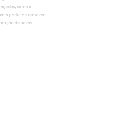
ançados, como o
com o poder de remover
formação de novos