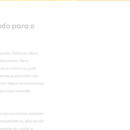
ado para o
sado, todos os óleos
idos como óleos
ais econômica, pois
cessos que podem ser
icam óleos convencionais
os mais recentes
r convencionais estejam
missintéticos, eles ainda
esgaste do motor e