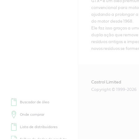
GTX® é um óleo premium
convencional para moto
ajudando a prolongar a v
do motor desde 1968. 

Ele faz isso graças a um
dupla ação que remove 
resíduos antigos e impe
novos resíduos se forme
Castrol Limited
Copyright © 1999-2026
Buscador de óleo
Onde comprar
Lista de distribuidores