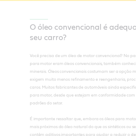
O óleo convencional é adequ
seu carro?
Você precisa de um óleo de motor convencional? No pas
para motor eram óleos convencionais, também conhec
minerais. Óleos convencionais costumam ser a opção m
exigem muito menos refinamento e reengenharia, pro
caros. Muitos fabricantes de automóveis ainda especif
para motor, desde que estejam em conformidade com 
padrões do setor.
É importante ressaltar que, embora os óleos para moto
mais próximos do óleo natural do que os sintéticos ou se
contêm aditivos importantes para ajudar a reduzir o d