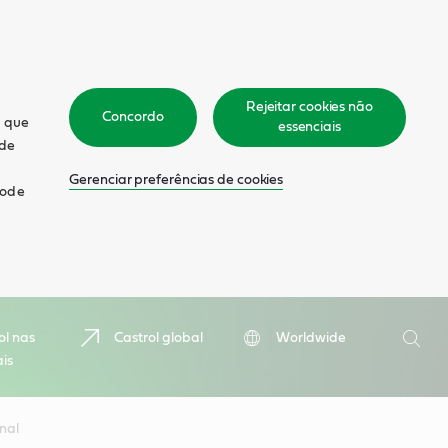
Rejeitar cookies não
Concordo
m que
essenciais
 de
Gerenciar preferências de cookies
pode
Pesquis
ol nas
Castrol global
Worldwide
ais
Pesqu
nal