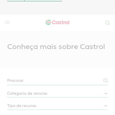
Search
Main
Content
Conheça mais sobre Castrol
LEARN