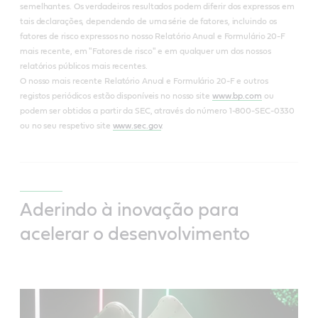
semelhantes. Os verdadeiros resultados podem diferir dos expressos em
tais declarações, dependendo de uma série de fatores, incluindo os
fatores de risco expressos no nosso Relatório Anual e Formulário 20-F
mais recente, em "Fatores de risco" e em qualquer um dos nossos
relatórios públicos mais recentes.
O nosso mais recente Relatório Anual e Formulário 20-F e outros
registos periódicos estão disponíveis no nosso site
www.bp.com
ou
podem ser obtidos a partir da SEC, através do número 1-800-SEC-0330
ou no seu respetivo site
www.sec.gov
.
Aderindo à inovação para
acelerar o desenvolvimento