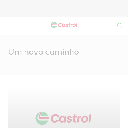
Search
Main
Content
Um novo caminho