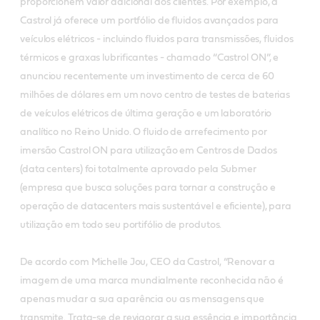
proporcionem valor adicional aos clientes. Por exemplo, a
Castrol já oferece um portfólio de fluidos avançados para
veículos elétricos - incluindo fluidos para transmissões, fluidos
térmicos e graxas lubrificantes - chamado “Castrol ON”, e
anunciou recentemente um investimento de cerca de 60
milhões de dólares em um novo centro de testes de baterias
de veículos elétricos de última geração e um laboratório
analítico no Reino Unido. O fluido de arrefecimento por
imersão Castrol ON para utilização em Centros de Dados
(data centers) foi totalmente aprovado pela Submer
(empresa que busca soluções para tornar a construção e
operação de datacenters mais sustentável e eficiente), para
utilização em todo seu portifólio de produtos.
De acordo com Michelle Jou, CEO da Castrol, “Renovar a
imagem de uma marca mundialmente reconhecida não é
apenas mudar a sua aparência ou as mensagens que
transmite. Trata-se de revigorar a sua essência e importância