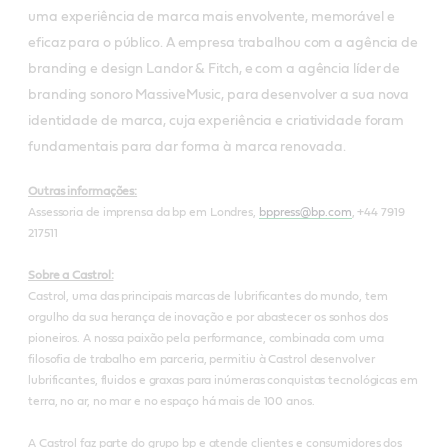
uma experiência de marca mais envolvente, memorável e
eficaz para o público. A empresa trabalhou com a agência de
branding e design Landor & Fitch, e com a agência líder de
branding sonoro MassiveMusic, para desenvolver a sua nova
identidade de marca, cuja experiência e criatividade foram
fundamentais para dar forma à marca renovada.
Outras informações:
Assessoria de imprensa da bp em Londres,
bppress@bp.com
, +44 7919
217511
Sobre a Castrol:
Castrol, uma das principais marcas de lubrificantes do mundo, tem
orgulho da sua herança de inovação e por abastecer os sonhos dos
pioneiros. A nossa paixão pela performance, combinada com uma
filosofia de trabalho em parceria, permitiu à Castrol desenvolver
lubrificantes, fluidos e graxas para inúmeras conquistas tecnológicas em
terra, no ar, no mar e no espaço há mais de 100 anos.
A Castrol faz parte do grupo bp e atende clientes e consumidores dos