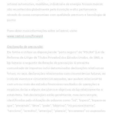
setores automotivo, marítimo, industrial e de energia. Nossas marcas
são reconhecidas globalmente pela inovação e alto performance
através do nosso compromisso com qualidade premium e tecnologia de
ponta.
Para obter mais informações sobre a Castrol, visite:
www.castrol.com/forward
Declaração de precaução:
De forma a utilizar as disposições de “porto seguro” da “PSLRA” (Lei de
Reforma de Litígio de Títulos Privados) dos Estados Unidos, de 1995, a
bp fornece a seguinte declaração de precaução. O presente
comunicado de imprensa inclui determinadas declarações relativas ao
futuro, ou seja, declarações relacionadas com circunstâncias futuras, ao
invés de eventos e circunstâncias passadas, que podem relacionar-se
com um ou mais dos estados financeiros resultados de operações e
negócios da bp e alguns dos planos e objetivos da bp relativamente a
estes itens. Tais declarações estão geralmente, mas nem sempre,
identificadas pela utilização de palavras como “irá”, “espera”, “espera-se
que”, “pretende”, “deve”, “pode”, “objetivo”, “irá provavelmente”,
“tenciona”, “acredita”, “antecipa”, “planeia”, “encaramos” ou expressões