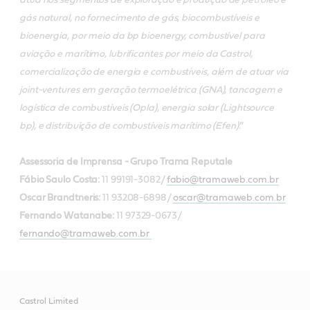
gás natural, no fornecimento de gás, biocombustíveis e
bioenergia, por meio da bp bioenergy, combustível para
aviação e marítimo, lubrificantes por meio da Castrol,
comercialização de energia e combustíveis, além de atuar via
joint-ventures em geração termoelétrica (GNA), tancagem e
logística de combustíveis (Opla), energia solar (Lightsource
bp), e distribuição de combustíveis marítimo (Efen)
.”
Assessoria de Imprensa - Grupo Trama Reputale
Fábio Saulo Costa:
11 99191-3082/
fabio@tramaweb.com.br
Oscar Brandtneris:
11 93208-6898/
oscar@tramaweb.com.br
Fernando Watanabe:
11 97329-0673/
fernando@tramaweb.com.br
Castrol Limited