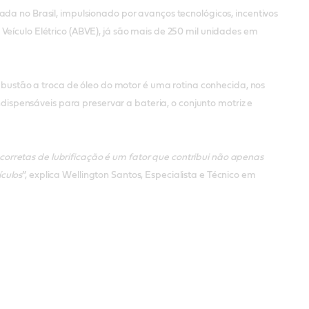
ada no Brasil, impulsionado por avanços tecnológicos, incentivos
Veículo Elétrico (ABVE), já são mais de 250 mil unidades em
ustão a troca de óleo do motor é uma rotina conhecida, nos
indispensáveis para preservar a bateria, o conjunto motriz e
orretas de lubrificação é um fator que contribui não apenas
culos
”, explica Wellington Santos, Especialista e Técnico em