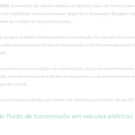
2025:
O mercado de veículos elétricos e híbridos cresce de forma aceler
s de mobilidade mais sustentáveis. Segundo a Associação Brasileira do 
eve se multiplicar nos próximos anos.
e, surgem também dúvidas sobre a manutenção. Se nos veículos a comb
s estão relacionados a fluidos de transmissão e lubrificantes especiais, 
ais.
s trouxeram uma nova lógica de manutenção. Seguir as recomendações c
dor, mas também para a eficiência energética e a durabilidade dos veí
ia da Castrol.
o os principais cuidados que devem ser tomados para cuidar do seu EV:
o fluido de transmissão em veículos elétricos