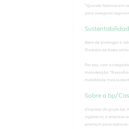
“
Quando falamos em veícu
para assegurar segurança
Sustentabilidad
Além de prolongar a vida
Produtos de baixo atrit
Por isso, com a chegada 
manutenção. “A escolha
mobilidade mais sustentáv
Sobre a bp/Cas
Empresa do grupo bp, há
Inglaterra, a empresa a
premium para todos os ti