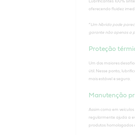
Lubrificantes 100% sint
oferecendo fluidez imedi
“
Um híbrido pode parecer
garante não apenas a p
Proteção térmic
Um dos maiores desafios
útil. Nesse ponto, lubri
mais estável e segura.
Manutenção pred
Assim como em veículos c
regularmente ajuda a ev
produtos homologados o