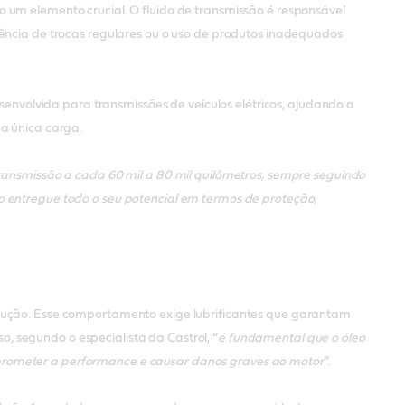
 um elemento crucial. O fluido de transmissão é responsável
sência de trocas regulares ou o uso de produtos inadequados
esenvolvida para transmissões de veículos elétricos, ajudando a
ma única carga.
transmissão a cada 60 mil a 80 mil quilômetros, sempre seguindo
o entregue todo o seu potencial em termos de proteção,
ndução. Esse comportamento exige lubrificantes que garantam
 segundo o especialista da Castrol, “
é fundamental que o óleo
prometer a performance e causar danos graves ao motor
”.