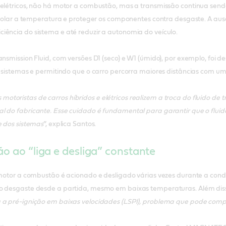
 elétricos, não há motor a combustão, mas a transmissão continua sendo
ontrolar a temperatura e proteger os componentes contra desgaste. A au
iência do sistema e até reduzir a autonomia do veículo.
ansmission Fluid, com versões D1 (seco) e W1 (úmido), por exemplo, foi d
os sistemas e permitindo que o carro percorra maiores distâncias com u
toristas de carros híbridos e elétricos realizem a troca do fluido de 
l do fabricante. Esse cuidado é fundamental para garantir que o fluid
e dos sistemas
”, explica Santos.
ão ao “liga e desliga” constante
o motor a combustão é acionado e desligado várias vezes durante a co
o desgaste desde a partida, mesmo em baixas temperaturas. Além disso,
a a pré-ignição em baixas velocidades (LSPI), problema que pode com