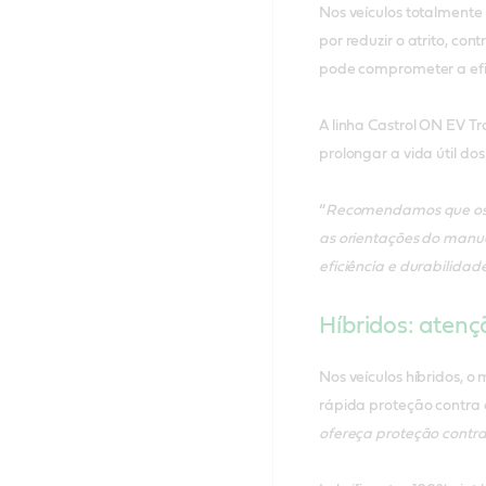
Nos veículos totalmente
por reduzir o atrito, c
pode comprometer a efic
A linha Castrol ON EV Tr
prolongar a vida útil d
“
Recomendamos que os mo
as orientações do manua
eficiência e durabilidad
Híbridos: atenç
Nos veículos híbridos, 
rápida proteção contra 
ofereça proteção contr