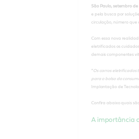
São Paulo, setembro de 
e pela busca por soluçõe
circulação, número que d
Com essa nova realidad
eletrificados os cuidado
demais componentes vit
“
Os carros eletrificado
para o bolso do consumi
Implantação de Tecnolog
Confira abaixo quais sã
A importância d