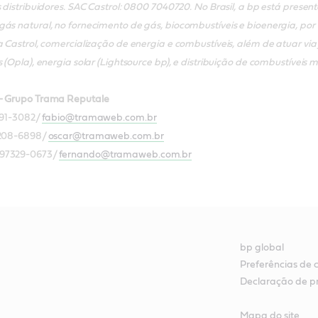
s distribuidores. SAC Castrol: 0800 7040720. No Brasil, a bp está pres
gás natural, no fornecimento de gás, biocombustíveis e bioenergia, po
da Castrol, comercialização de energia e combustíveis, além de atuar v
 (Opla), energia solar (Lightsource bp), e distribuição de combustíveis m
 - Grupo Trama Reputale
191-3082/
fabio@tramaweb.com.br
3208-6898/
oscar@tramaweb.com.br
 97329-0673/
fernando@tramaweb.com.br
bp global
Preferências de 
Declaração de p
Mapa do site