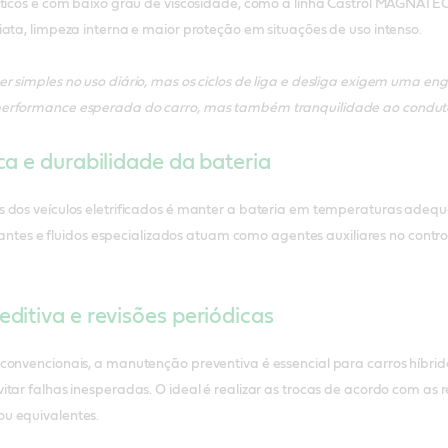
éticos e com baixo grau de viscosidade, como a linha Castrol MAGNATE
ata, limpeza interna e maior proteção em situações de uso intenso.
 simples no uso diário, mas os ciclos de liga e desliga exigem uma en
erformance esperada do carro, mas também tranquilidade ao condut
a e durabilidade da bateria
 dos veículos eletrificados é manter a bateria em temperaturas adequ
ficantes e fluidos especializados atuam como agentes auxiliares no cont
itiva e revisões periódicas
onvencionais, a manutenção preventiva é essencial para carros híbridos e
itar falhas inesperadas. O ideal é realizar as trocas de acordo com a
u equivalentes.