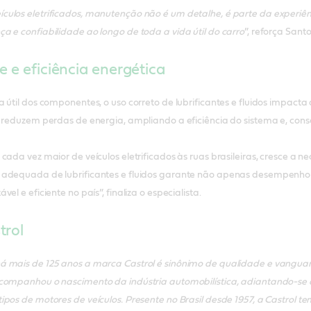
los eletrificados, manutenção não é um detalhe, é parte da experiênci
 e confiabilidade ao longo de toda a vida útil do carro
”, reforça Santo
e e eficiência energética
 útil dos componentes, o uso correto de lubrificantes e fluidos impact
o reduzem perdas de energia, ampliando a eficiência do sistema e, co
cada vez maior de veículos eletrificados às ruas brasileiras, cresce a 
 adequada de lubrificantes e fluidos garante não apenas desempenh
el e eficiente no país”, finaliza o especialista.
trol
 mais de 125 anos a marca Castrol é sinônimo de qualidade e vanguar
companhou o nascimento da indústria automobilística, adiantando-se à
pos de motores de veículos. Presente no Brasil desde 1957, a Castrol t