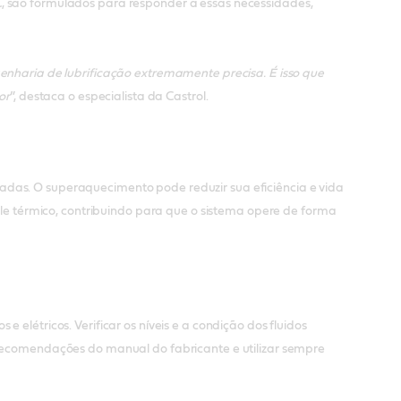
C, são formulados para responder a essas necessidades,
genharia de lubrificação extremamente precisa. É isso que
or
”, destaca o especialista da Castrol.
adas. O superaquecimento pode reduzir sua eficiência e vida
role térmico, contribuindo para que o sistema opere de forma
 elétricos. Verificar os níveis e a condição dos fluidos
s recomendações do manual do fabricante e utilizar sempre