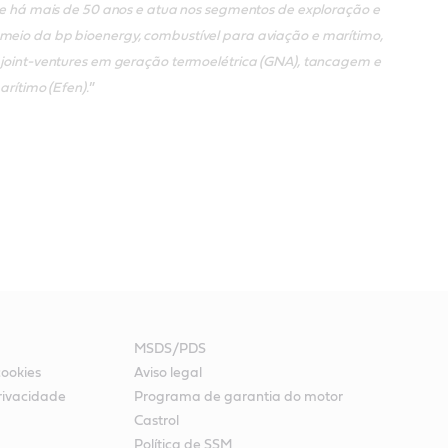
ente há mais de 50 anos e atua nos segmentos de exploração e
r meio da bp bioenergy, combustível para aviação e marítimo,
ia joint-ventures em geração termoelétrica (GNA), tancagem e
arítimo (Efen).
”
MSDS/PDS
cookies
Aviso legal
rivacidade
Programa de garantia do motor
Castrol
Política de SSM