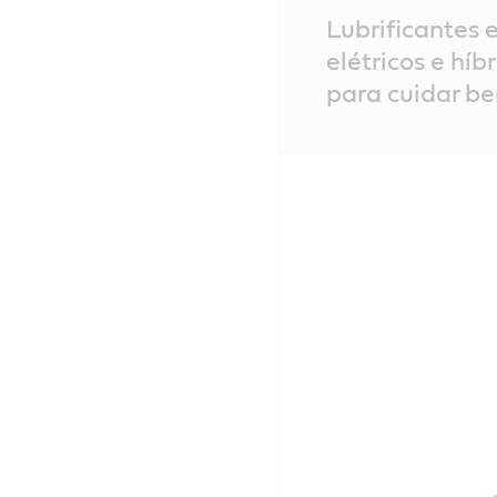
Main
Lubrificantes e
Content
elétricos e híb
para cuidar b