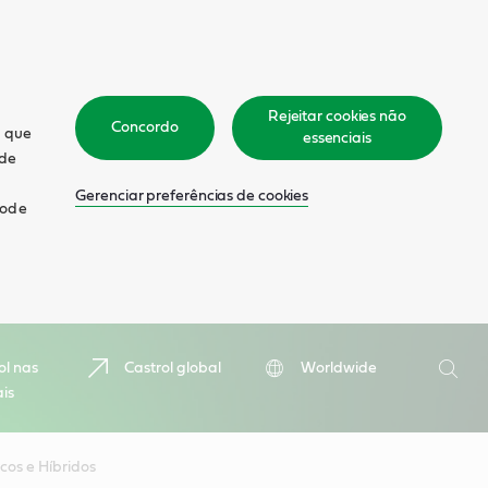
Rejeitar cookies não
Concordo
m que
essenciais
 de
Gerenciar preferências de cookies
pode
Pesquis
ol nas
Castrol global
Worldwide
ais
Pesqu
cos e Híbridos