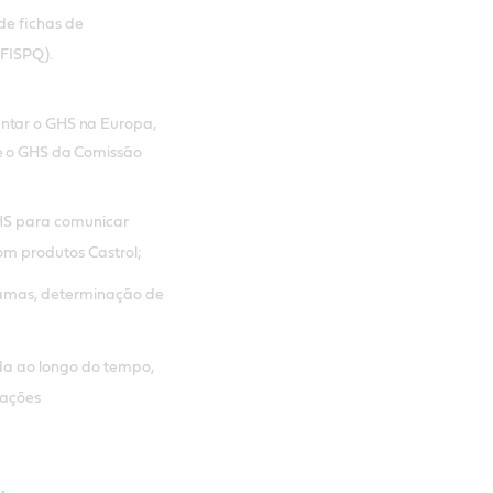
e fichas de
(FISPQ).
entar o GHS na Europa,
re o GHS da Comissão
GHS para comunicar
om produtos Castrol;
ramas, determinação de
da ao longo do tempo,
rações