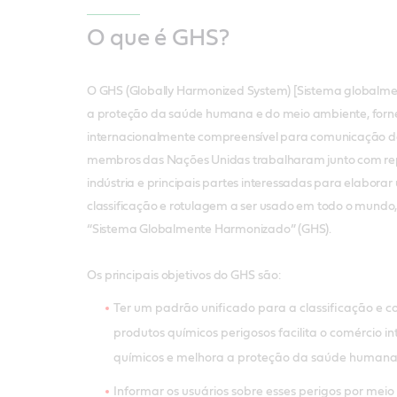
O que é GHS?
O GHS (Globally Harmonized System) [Sistema globalm
a proteção da saúde humana e do meio ambiente, for
internacionalmente compreensível para comunicação de 
membros das Nações Unidas trabalharam junto com re
indústria e principais partes interessadas para elabora
classificação e rotulagem a ser usado em todo o mundo
“Sistema Globalmente Harmonizado” (GHS).
Os principais objetivos do GHS são:
Ter um padrão unificado para a classificação e 
produtos químicos perigosos facilita o comércio i
químicos e melhora a proteção da saúde humana
Informar os usuários sobre esses perigos por meio