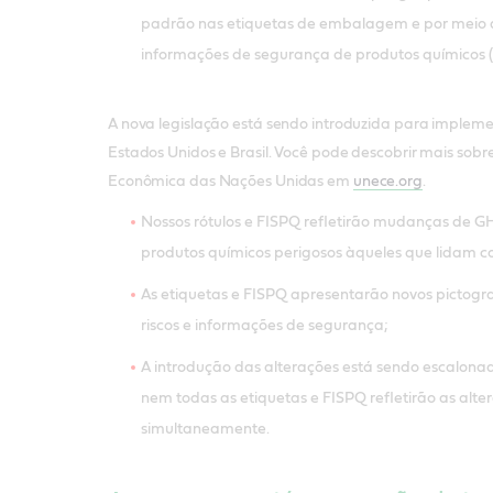
padrão nas etiquetas de embalagem e por meio d
informações de segurança de produtos químicos 
A nova legislação está sendo introduzida para implem
Estados Unidos e Brasil. Você pode descobrir mais sob
Econômica das Nações Unidas em
unece.org
.
Nossos rótulos e FISPQ refletirão mudanças de 
produtos químicos perigosos àqueles que lidam c
As etiquetas e FISPQ apresentarão novos pictog
riscos e informações de segurança;
A introdução das alterações está sendo escalona
nem todas as etiquetas e FISPQ refletirão as alte
simultaneamente.