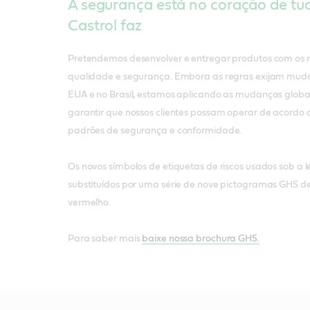
A segurança está no coração de tu
Castrol faz
Pretendemos desenvolver e entregar produtos com os 
qualidade e segurança. Embora as regras exijam mud
EUA e no Brasil, estamos aplicando as mudanças glob
garantir que nossos clientes possam operar de acordo 
padrões de segurança e conformidade.
Os novos símbolos de etiquetas de riscos usados sob a l
substituídos por uma série de nove pictogramas GHS d
vermelho.
Para saber mais
baixe nossa brochura GHS.