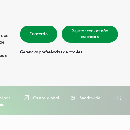
Rejeitar cookies não
Concordo
m que
essenciais
 de
Gerenciar preferências de cookies
pode
Pesquis
ol nas
Castrol global
Worldwide
ais
Pesqu