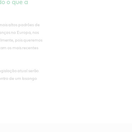
do o que a
mais altos padrões de
anças na Europa, nos
almente, pois queremos
com os mais recentes
egislação atual serão
entro de um losango