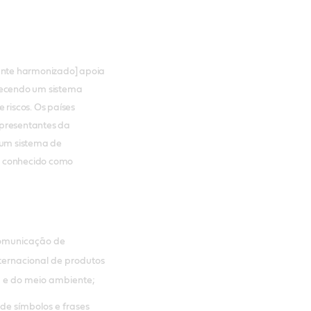
ente harmonizado] apoia
necendo um sistema
riscos. Os países
presentantes da
r um sistema de
, conhecido como
comunicação de
nternacional de produtos
 e do meio ambiente;
 de símbolos e frases