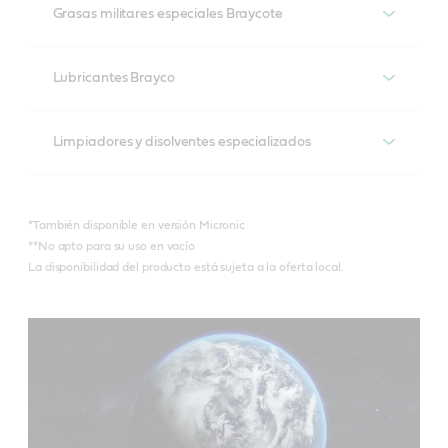
Grasas militares especiales Braycote
Braycote 600 EF*
Productos recomendados
Lubricantes Brayco
Braycote 601 EF*
Braycote 804**
Productos recomendados
Limpiadores y disolventes especializados
Braycote 602 EF
Braycote 806**
Brayco 815 Z*
Productos recomendados
Braycote Micronic 700
*También disponible en versión Micronic
Brayco IC X-100
**No apto para su uso en vacío
Braycote Micronic 1613
La disponibilidad del producto está sujeta a la oferta local.
Braycote 296