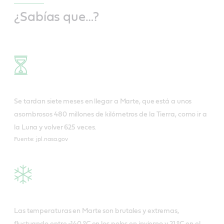
¿Sabías que…?
Se tardan siete meses en llegar a Marte, que está a unos
asombrosos 480 millones de kilómetros de la Tierra, como ir a
la Luna y volver 625 veces.
Fuente: jpl.nasa.gov
Las temperaturas en Marte son brutales y extremas,
fluctuando entre -140 °C en los polos en invierno y 21 °C en el