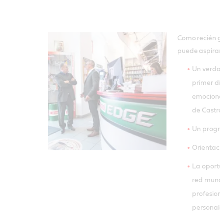
Como recién 
puede aspirar
Un verda
primer d
emociona
de Castr
Un progr
Orientac
La oport
red mund
profesion
personal