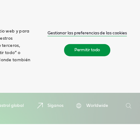
itio web y para
Gestionar las preferencias de las cookies
estros
 terceros,
Permitir todo
tir todo” o
, donde también
Buscar
strol global
Síganos
Worldwide
Busca