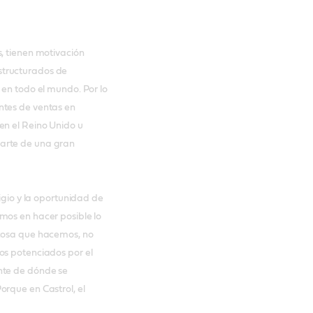
, tienen motivación
structurados de
 en todo el mundo. Por lo
ntes de ventas en
en el Reino Unido u
arte de una gran
tigio y la oportunidad de
mos en hacer posible lo
 cosa que hacemos, no
os potenciados por el
nte de dónde se
orque en Castrol, el