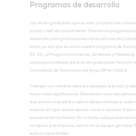
Programas de desarrollo
Los recién graduados que se unen a Castrol son curiosos
propia y sed de conocimiento. Ofrecemos programas e
desarrollo para graduados en varias oficinas de Castrol
tanto, ya sea que se una a nuestro programa de Aspira
EE. UU., el Programa Comercial, de Ventas y Marketing 
otras oportunidades para recién graduados, formará p
Comunidad de Graduados del grupo BP en Castrol.
Trabajar con nosotros tiene sus ventajas, le brinda pres
hacer cosas significativas. Descubrirá cómo nos esmera
que parece imposible y aplicar ideas creativas a cada
importa el lugar donde decida unirse a nosotros. Estam
pensamiento de fluidos. Por lo tanto, independienteme
incorpore a la empresa, estará en un equipo ganador. P
éxito no tiene límites.