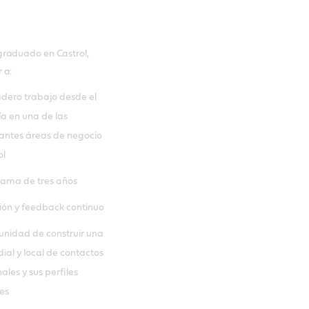
graduado en Castrol,
 a:
dero trabajo desde el
ía en una de las
ntes áreas de negocio
ol
ama de tres años
ión y feedback continuo
unidad de construir una
ial y local de contactos
ales y sus perfiles
es