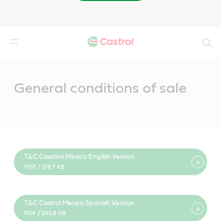
Buscar
Main
Content
General conditions of sale
T&C Casstrol Mexico English Version
PDF / 276.7 KB
T&C Castrol Mexico Spanish Version
PDF / 205.8 KB