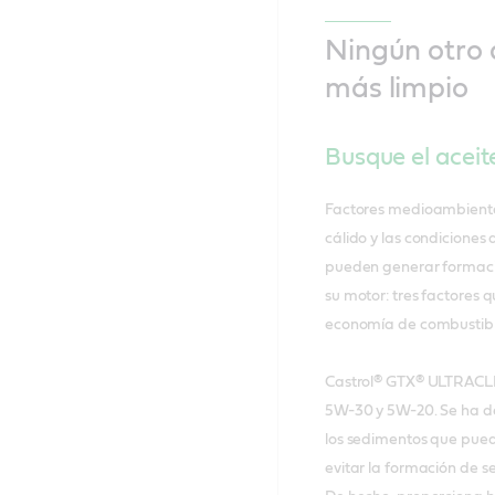
Ningún otro 
más limpio
Busque el acei
Factores medioambiental
cálido y las condiciones
pueden generar formació
su motor: tres factores q
economía de combustibl
Castrol® GTX® ULTRACLEA
5W-30 y 5W-20. Se ha d
los sedimentos que pued
evitar la formación de s