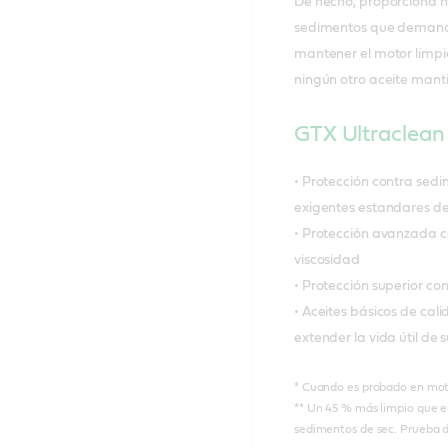
De hecho, proporciona h
sedimentos que demandan
mantener el motor limpi
ningún otro aceite manti
GTX Ultraclean
• Protección contra sed
exigentes estandares de 
• Protección avanzada c
viscosidad
• Protección superior co
• Aceites básicos de ca
extender la vida útil de 
* Cuando es probado en mot
** Un 45 % más limpio que el
sedimentos de sec. Prueba 