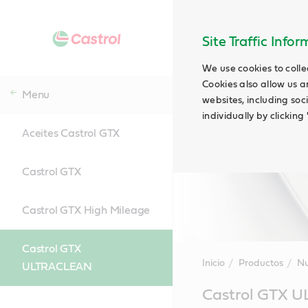
Site Traffic Info
We use cookies to colle
Cookies also allow us a
Menu
websites, including soc
individually by clickin
Aceites Castrol GTX
Castrol GTX
Castrol GTX High Mileage
Castrol GTX
Inicio
Productos
Nu
ULTRACLEAN
Main
Castrol GTX 
Content