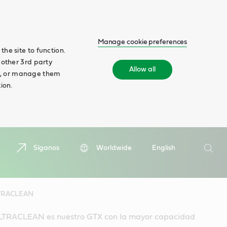
Manage cookie preferences
he site to function.
 other 3rd party
Allow all
ll', or manage them
ion.
Buscar
Síganos
Worldwide
English
Busca
LTRACLEAN
LTRACLEAN es nuestro GTX con la mayor capacidad