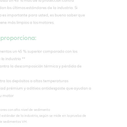
asta un 45 % más de la protección contra
 los últimos estándares de la industria. Si
o es importante para usted, es bueno saber que
ene más limpios a los motores.
 proporciona:
imentos un 45 % superior comparado con los
la industria **
ontra la descomposición térmica y pérdida de
ntra los depósitos a altas temperaturas
lidad prémium y aditivos antidesgaste que ayudan a
su motor
ores con alto nivel de sedimento
 estándar de la industria, según se mide en la prueba de
de sedimentos VH.