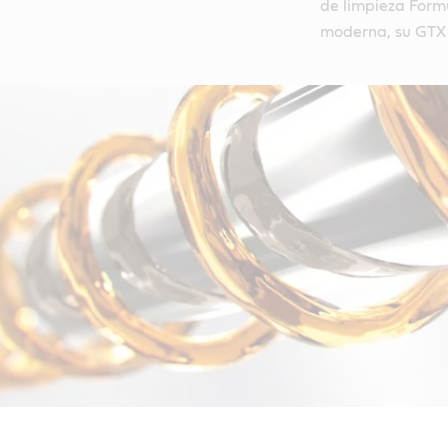
de limpieza Form
moderna, su GTX p