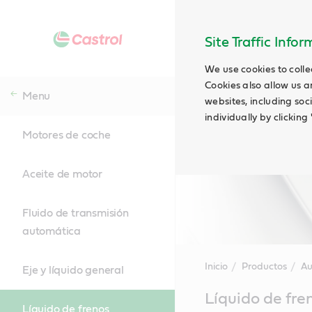
Site Traffic Info
We use cookies to colle
Cookies also allow us a
Menu
websites, including soc
individually by clickin
Motores de coche
Aceite de motor
Fluido de transmisión
automática
Inicio
Productos
Au
Eje y líquido general
Main
Líquido de fre
Content
Líquido de frenos