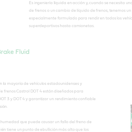
Es ingeniería líquida en acción y, cuando se necesita una
de frenos o un cambio de líquido de frenos, tenemos un 
especialmente formulado para rendir en todos los vehíc
superdeportivos hasta camionetas.
rake Fluid
 la mayoría de vehículos estadounidenses y
s de frenos Castrol DOT 4 están diseñados para
DOT 3 y DOT 4 y garantizar un rendimiento confiable
ión.
la humedad que puede causar un fallo del freno de
én tiene un punto de ebullición más alto que los