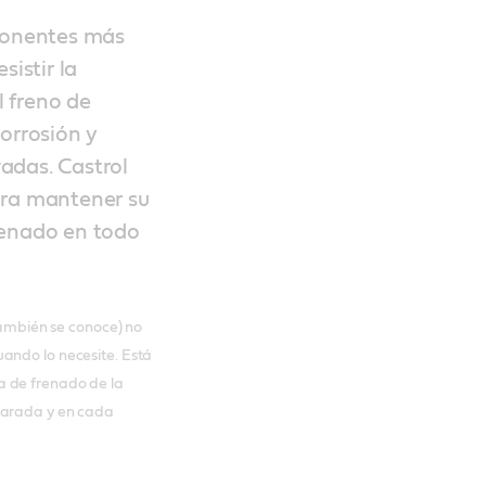
mponentes más
sistir la
 freno de
corrosión y
adas. Castrol
ara mantener su
renado en todo
 también se conoce) no
ando lo necesite. Está
a de frenado de la
parada y en cada