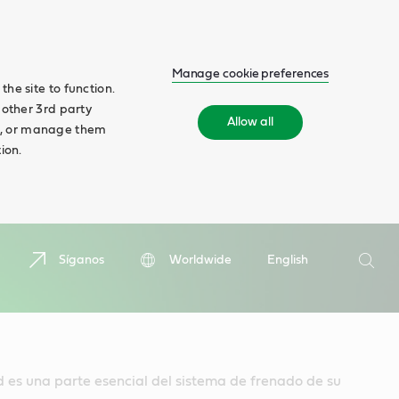
Manage cookie preferences
he site to function.
 other 3rd party
Allow all
ll', or manage them
ion.
Buscar
Síganos
Worldwide
English
Busca
 es una parte esencial del sistema de frenado de su