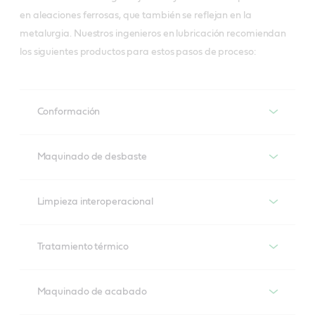
en aleaciones ferrosas, que también se reflejan en la
metalurgia. Nuestros ingenieros en lubricación recomiendan
los siguientes productos para estos pasos de proceso:
Conformación
Conformación
Maquinado de desbaste
Soluciones para diferentes operaciones de
Maquinado de desbaste
conformado de componentes ferrosos, como los
Limpieza interoperacional
portaengranajes planetarios y los tensores del árbol
Soluciones para operaciones de corte iniciales
de levas.
Limpieza interoperacional
posteriores al forjado o el torneado, el mandrinado y
Tratamiento térmico
el tallado.
Reduce las averías que provocan las partículas de
Iloform
Tratamiento térmico
suciedad en los procesos de mecanizado final.
Maquinado de acabado
A process compatible range with excellent lubrication 
Hysol
Temple de diversos componentes ferrosos