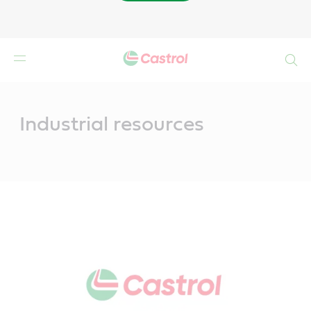
Buscar
Main
Content
Industrial resources