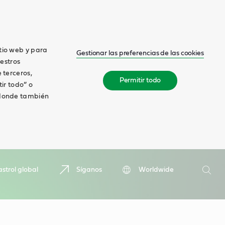
itio web y para
Gestionar las preferencias de las cookies
estros
 terceros,
Permitir todo
tir todo” o
, donde también
Buscar
strol global
Síganos
Worldwide
Busca