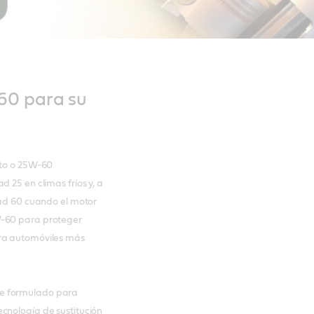
60 para su
lto o 25W-60
 25 en climas fríos y, a
dad 60 cuando el motor
W-60 para proteger
ara automóviles más
te formulado para
cnología de sustitución