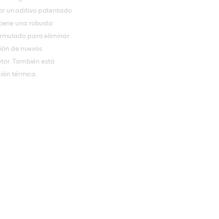
 por un aditivo patentado
tiene una robusta
ormulado para eliminar
ción de nuevos
otor. También está
ción térmica.