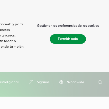
itio web y para
Gestionar las preferencias de las cookies
estros
 terceros,
Permitir todo
tir todo” o
, donde también
Buscar
strol global
Síganos
Worldwide
Busca