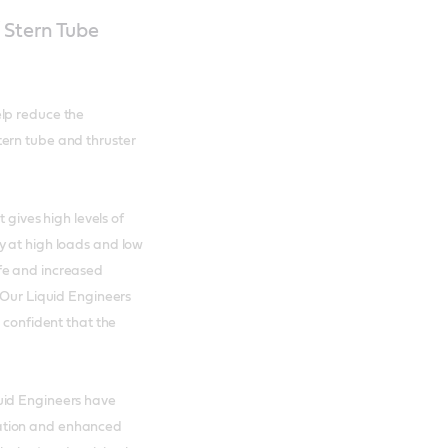
 Stern Tube
elp reduce the
ern tube and thruster
 gives high levels of
y at high loads and low
fe and increased
. Our Liquid Engineers
 confident that the
uid Engineers have
ation and enhanced