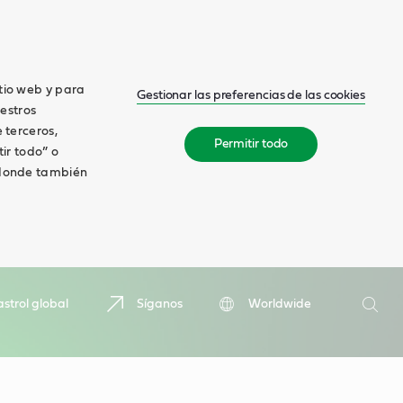
itio web y para
Gestionar las preferencias de las cookies
estros
 terceros,
Permitir todo
tir todo” o
, donde también
Buscar
strol global
Síganos
Worldwide
Busca