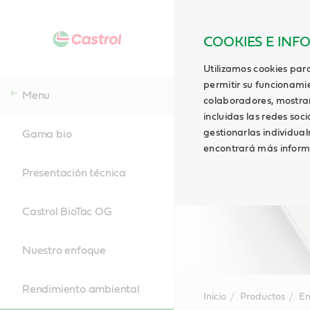
COOKIES E INF
Utilizamos cookies para
permitir su funcionami
Menu
colaboradores, mostrar 
incluidas las redes soci
gestionarlas individua
Gama bio
encontrará más inform
Presentación técnica
Castrol BioTac OG
Nuestro enfoque
Rendimiento ambiental
Inicio
Productos
En