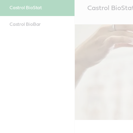
Main
Castrol BioSta
Castrol BioStat
Content
Castrol BioBar