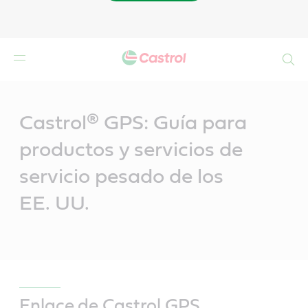
Buscar
Main
Content
Castrol® GPS: Guía para
productos y servicios de
servicio pesado de los
EE. UU.
Enlace de Castrol GPS