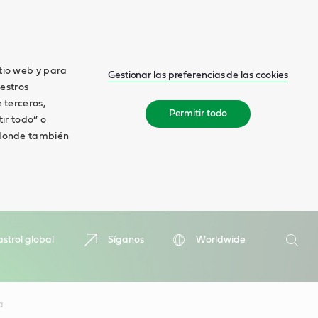
itio web y para
Gestionar las preferencias de las cookies
estros
 terceros,
Permitir todo
tir todo” o
, donde también
Buscar
strol global
Síganos
Worldwide
Busca
a