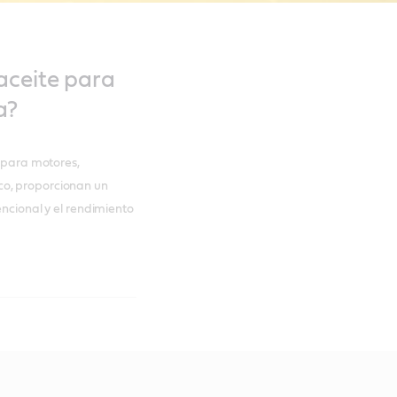
aceite para
a?
s para motores,
co, proporcionan un
encional y el rendimiento