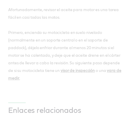
Afortunadamente, revisar el aceite para motor es una tarea
fácil en casi todas las motos.
Primero, encienda su motocicleta en suelo nivelado
(normalmente en un soporte central o en el soporte de
paddock), déjelo enfriar durante al menos 20 minutos si el
motor se ha calentado, y deje que el aceite drene en el cárter
antes de llevar a cabo la revisión. Su siguiente paso depende
de si su motocicleta tiene un
visor de inspección
o una
vara de
medir.
Enlaces relacionados