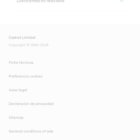
Lubricantes no reactivos
Lubricantes no reactivos
Productos recomendados
Aircol
Castrol Limited
Productos recomendados
Copyright © 1999-2026
Brayco
Ficha técnicas
Braycote 631 A
Preferencia cookies
Aviso legal
Braycote 631 RP
Declaración de privacidad
Sitemap
General conditions of sale