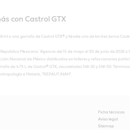
ás con Castrol GTX
 ml o una garrafa de Castrol GTX® y llévate uno de los tres tarros Castr
República Mexicana. Vigencia del 15 de mayo al 30 de junio de 2026 o h
ección Nacional de México distribuidos en talleres y refaccionarias parti
garrafa de 4.73 L de Castrol® GTX, viscosidades 5W-20 y 5W-30. Término
 Antropología e Historia, "REP.AUT.INAH".
Ficha técnicas
Aviso legal
Sitemap