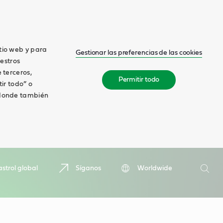
itio web y para
Gestionar las preferencias de las cookies
estros
 terceros,
Permitir todo
tir todo” o
, donde también
Buscar
strol global
Síganos
Worldwide
Busca