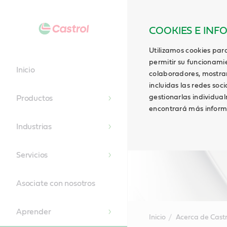
COOKIES E INF
Utilizamos cookies para
permitir su funcionami
Inicio
colaboradores, mostrar 
incluidas las redes soci
gestionarlas individua
Productos
encontrará más inform
Industrias
Servicios
Asociate con nosotros
Aprender
Inicio
Acerca de Castr