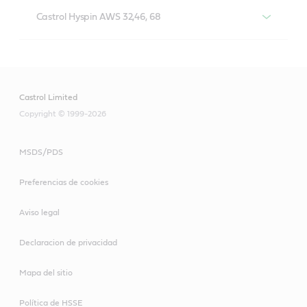
Castrol Hyspin AWH-M 32,46, 68
Castrol Hyspin AWS 32,46, 68
Castrol Hyspin AWS 32,46, 68
Castrol Limited
Copyright © 1999-2026
Una gama de lubricantes diseñados para uso en la
mayoría de los sistemas hidráulicos que necesitan
MSDS/PDS
protección antidesgaste, de clasificación HLP según la
norma DIN.
Preferencias de cookies
Aviso legal
Cumple o supera los estándares del mercado:
Declaracion de privacidad
Cumple con ISO Grado HV, DIN.51524, Parte 2,
Mapa del sitio
Clase HLP(+).
Política de HSSE