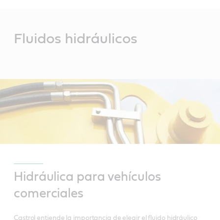
Main
Content
Fluidos hidráulicos
Hidráulica para vehículos
comerciales
Castrol entiende la importancia de elegir el fluido hidráulico