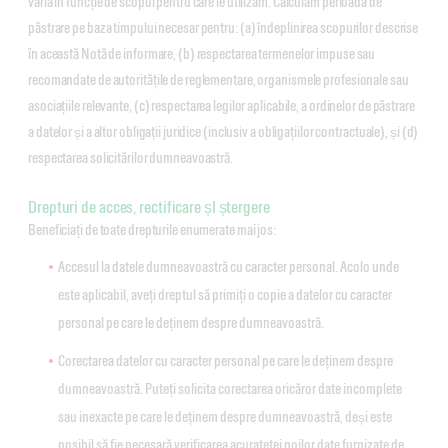
varia în funcție de scopul pentru care le utilizăm. Calculăm perioada de
păstrare pe baza timpului necesar pentru: (a) îndeplinirea scopurilor descrise
în această Notă de informare, (b) respectarea termenelor impuse sau
recomandate de autoritățile de reglementare, organismele profesionale sau
asociațiile relevante, (c) respectarea legilor aplicabile, a ordinelor de păstrare
a datelor și a altor obligații juridice (inclusiv a obligațiilor contractuale), și (d)
respectarea solicitărilor dumneavoastră.
Drepturi de acces, rectificare șI ștergere
Beneficiați de toate drepturile enumerate mai jos:
Accesul la datele dumneavoastră cu caracter personal. Acolo unde
este aplicabil, aveți dreptul să primiți o copie a datelor cu caracter
personal pe care le deținem despre dumneavoastră.
Corectarea datelor cu caracter personal pe care le deținem despre
dumneavoastră. Puteți solicita corectarea oricăror date incomplete
sau inexacte pe care le deținem despre dumneavoastră, deși este
posibil să fie necesară verificarea acurateței noilor date furnizate de