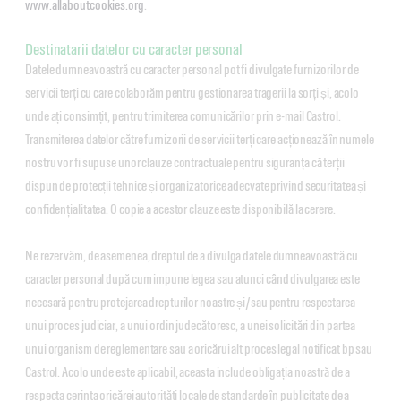
www.allaboutcookies.org
.
Destinatarii datelor cu caracter personal
Datele dumneavoastră cu caracter personal pot fi divulgate furnizorilor de
servicii terți cu care colaborăm pentru gestionarea tragerii la sorți și, acolo
unde ați consimțit, pentru trimiterea comunicărilor prin e-mail Castrol.
Transmiterea datelor către furnizorii de servicii terți care acționează în numele
nostru vor fi supuse unor clauze contractuale pentru siguranța că terții
dispun de protecții tehnice și organizatorice adecvate privind securitatea și
confidențialitatea. O copie a acestor clauze este disponibilă la cerere.
Ne rezervăm, de asemenea, dreptul de a divulga datele dumneavoastră cu
caracter personal după cum impune legea sau atunci când divulgarea este
necesară pentru protejarea drepturilor noastre și/sau pentru respectarea
unui proces judiciar, a unui ordin judecătoresc, a unei solicitări din partea
unui organism de reglementare sau a oricărui alt proces legal notificat bp sau
Castrol. Acolo unde este aplicabil, aceasta include obligația noastră de a
respecta cerința oricărei autorități locale de standarde în publicitate de a