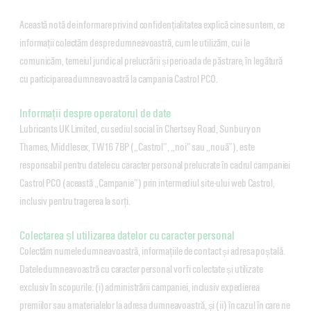
Această notă de informare privind confidențialitatea explică cine suntem, ce
informații colectăm despre dumneavoastră, cum le utilizăm, cui le
comunicăm, temeiul juridic al prelucrării și perioada de păstrare, în legătură
cu participarea dumneavoastră la campania Castrol PCO.
Informații despre operatorul de date
Lubricants UK Limited, cu sediul social în Chertsey Road, Sunbury on
Thames, Middlesex, TW16 7BP („Castrol”, „noi” sau „nouă”), este
responsabil pentru datele cu caracter personal prelucrate în cadrul campaniei
Castrol PCO (această „Campanie”) prin intermediul site-ului web Castrol,
inclusiv pentru tragerea la sorți.
Colectarea șI utilizarea datelor cu caracter personal
Colectăm numele dumneavoastră, informațiile de contact și adresa poștală.
Datele dumneavoastră cu caracter personal vor fi colectate și utilizate
exclusiv în scopurile: (i) administrării campaniei, inclusiv expedierea
premiilor sau a materialelor la adresa dumneavoastră, și (ii) în cazul în care ne