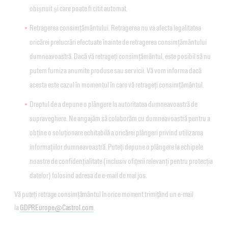
obișnuit și care poate fi citit automat.
Retragerea consimțământului. Retragerea nu va afecta legalitatea
oricărei prelucrări efectuate înainte de retragerea consimțământului
dumneavoastră. Dacă vă retrageți consimțământul, este posibil să nu
putem furniza anumite produse sau servicii. Vă vom informa dacă
acesta este cazul în momentul în care vă retrageți consimțământul.
Dreptul de a depune o plângere la autoritatea dumneavoastră de
supraveghere. Ne angajăm să colaborăm cu dumneavoastră pentru a
obține o soluționare echitabilă a oricărei plângeri privind utilizarea
informațiilor dumneavoastră. Puteți depune o plângere la echipele
noastre de confidențialitate (inclusiv ofițerii relevanți pentru protecția
datelor) folosind adresa de e-mail de mai jos.
Vă puteți retrage consimțământul în orice moment trimițând un e-mail
la
GDPREurope@Castrol.com
.