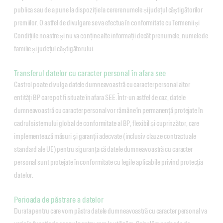
publica sau de a pune la dispoziție la cerere numele și județul câștigătorilor
premiilor. O astfel de divulgare se va efectua în conformitate cu Termenii și
Condițiile noastre și nu va conține alte informații decât prenumele, numele de
familie și județul câștigătorului.
Transferul datelor cu caracter personal în afara see
Castrol poate divulga datele dumneavoastră cu caracter personal altor
entități BP care pot fi situate în afara SEE. Într-un astfel de caz, datele
dumneavoastră cu caracter personal vor rămâne în permanență protejate în
cadrul sistemului global de conformitate al BP, flexibil și cuprinzător, care
implementează măsuri și garanții adecvate (inclusiv clauze contractuale
standard ale UE) pentru siguranța că datele dumneavoastră cu caracter
personal sunt protejate în conformitate cu legile aplicabile privind protecția
datelor.
Perioada de păstrare a datelor
Durata pentru care vom păstra datele dumneavoastră cu caracter personal va