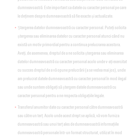
dumneavoastră. Este important ca datele cu caracter personal pe care
le deținem despre dumneavoastră să fie exacte și actualizate.
Ștergerea datelor dumneavoastră cu caracter personal. Puteți solicita
ștergerea sau eliminarea datelor cu caracter personal atunci când nu
există un motiv primordial pentru a continua prelucrarea acestora.
Aveți, de asemenea, dreptul de a ne solicita ștergerea sau eliminarea
datelor dumneavoastră cu caracter personal acolo unde v-ați exercitat
cu succes dreptul de a vă opune prelucrării (a se vedea mai jos), unde
am prelucrat datele dumneavoastră cu caracter personal în mod ilegal
sau unde suntem obligați să ștergem datele dumneavoastră cu
caracter personal pentru a ne respecta obligațiile legale.
Transferul anumitor date cu caracter personal către dumneavoastră
sau către un terț. Acolo unde acest drept se aplică, vă vom furniza
dumneavoastră sau unui terț ales de dumneavoastră informațiile
dumneavoastră personale într-un format structurat, utilizat în mod