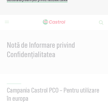
Search
Main
Content
Notă de Informare privind
Confidențialitatea
Campania Castrol PCO – Pentru utilizare
în europa