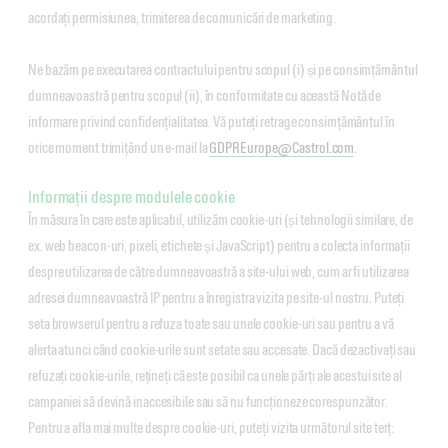
acordați permisiunea, trimiterea de comunicări de marketing.
Ne bazăm pe executarea contractului pentru scopul (i) și pe consimțământul
dumneavoastră pentru scopul (ii), în conformitate cu această Notă de
informare privind confidențialitatea. Vă puteți retrage consimțământul în
orice moment trimițând un e-mail la
GDPREurope@Castrol.com
.
Informații despre modulele cookie
În măsura în care este aplicabil, utilizăm cookie-uri (și tehnologii similare, de
ex. web beacon-uri, pixeli, etichete și JavaScript) pentru a colecta informații
despre utilizarea de către dumneavoastră a site-ului web, cum ar fi utilizarea
adresei dumneavoastră IP pentru a înregistra vizita pe site-ul nostru. Puteți
seta browserul pentru a refuza toate sau unele cookie-uri sau pentru a vă
alerta atunci când cookie-urile sunt setate sau accesate. Dacă dezactivați sau
refuzați cookie-urile, rețineți că este posibil ca unele părți ale acestui site al
campaniei să devină inaccesibile sau să nu funcționeze corespunzător.
Pentru a afla mai multe despre cookie-uri, puteți vizita următorul site terț: