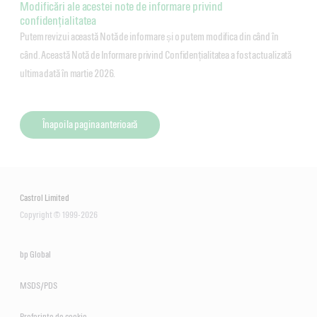
Modificări ale acestei note de informare privind
confidențialitatea
Putem revizui această Notă de informare și o putem modifica din când în
când. Această Notă de Informare privind Confidențialitatea a fost actualizată
ultima dată în martie 2026.
Înapoi la pagina anterioară
Castrol Limited
Copyright © 1999-2026
bp Global
MSDS/PDS
Preferințe de cookie