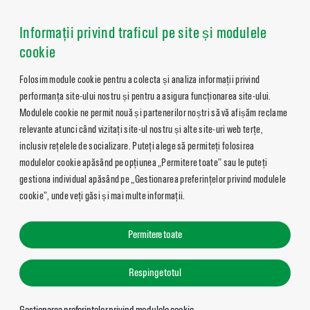
Informații privind traficul pe site și modulele
cookie
Folosim module cookie pentru a colecta și analiza informații privind
performanța site-ului nostru și pentru a asigura funcționarea site-ului.
Modulele cookie ne permit nouă și partenerilor noștri să vă afișăm reclame
relevante atunci când vizitați site-ul nostru și alte site-uri web terțe,
inclusiv rețelele de socializare. Puteți alege să permiteți folosirea
modulelor cookie apăsând pe opțiunea „Permitere toate” sau le puteți
gestiona individual apăsând pe „Gestionarea preferințelor privind modulele
cookie”, unde veți găsi și mai multe informații.
Permitere toate
Respinge totul
Gestionarea preferințelor privind modulele cookie