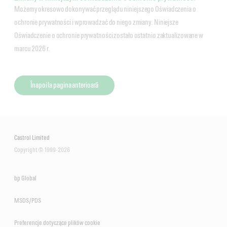
Możemy okresowo dokonywać przeglądu niniejszego Oświadczenia o
ochronie prywatności i wprowadzać do niego zmiany. Niniejsze
Oświadczenie o ochronie prywatności zostało ostatnio zaktualizowane w
marcu 2026 r.
Înapoi la pagina anterioară
Castrol Limited
Copyright © 1999-2026
bp Global
MSDS/PDS
Preferencje dotyczące plików cookie