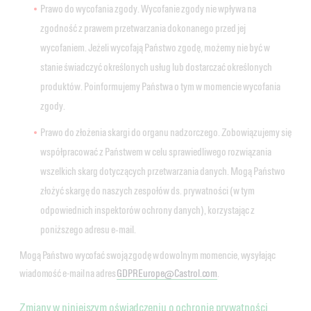
Prawo do wycofania zgody. Wycofanie zgody nie wpływa na
zgodność z prawem przetwarzania dokonanego przed jej
wycofaniem. Jeżeli wycofają Państwo zgodę, możemy nie być w
stanie świadczyć określonych usług lub dostarczać określonych
produktów. Poinformujemy Państwa o tym w momencie wycofania
zgody.
Prawo do złożenia skargi do organu nadzorczego. Zobowiązujemy się
współpracować z Państwem w celu sprawiedliwego rozwiązania
wszelkich skarg dotyczących przetwarzania danych. Mogą Państwo
złożyć skargę do naszych zespołów ds. prywatności (w tym
odpowiednich inspektorów ochrony danych), korzystając z
poniższego adresu e‑mail.
Mogą Państwo wycofać swoją zgodę w dowolnym momencie, wysyłając
wiadomość e-mail na adres
GDPREurope@Castrol.com
.
Zmiany w niniejszym oświadczeniu o ochronie prywatności