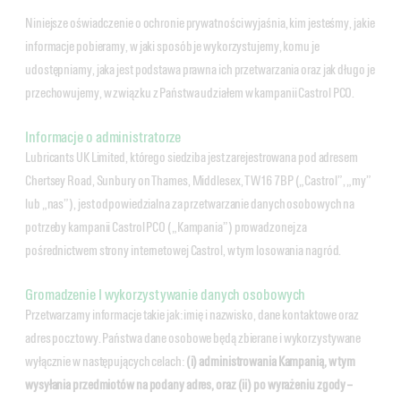
Niniejsze oświadczenie o ochronie prywatności wyjaśnia, kim jesteśmy, jakie
informacje pobieramy, w jaki sposób je wykorzystujemy, komu je
udostępniamy, jaka jest podstawa prawna ich przetwarzania oraz jak długo je
przechowujemy, w związku z Państwa udziałem w kampanii Castrol PCO.
Informacje o administratorze
Lubricants UK Limited, którego siedziba jest zarejestrowana pod adresem
Chertsey Road, Sunbury on Thames, Middlesex, TW16 7BP („Castrol”, „my”
lub „nas”), jest odpowiedzialna za przetwarzanie danych osobowych na
potrzeby kampanii Castrol PCO („Kampania”) prowadzonej za
pośrednictwem strony internetowej Castrol, w tym losowania nagród.
Gromadzenie I wykorzystywanie danych osobowych
Przetwarzamy informacje takie jak: imię i nazwisko, dane kontaktowe oraz
adres pocztowy. Państwa dane osobowe będą zbierane i wykorzystywane
wyłącznie w następujących celach:
(i) administrowania Kampanią, w tym
wysyłania przedmiotów na podany adres, oraz (ii) po wyrażeniu zgody –