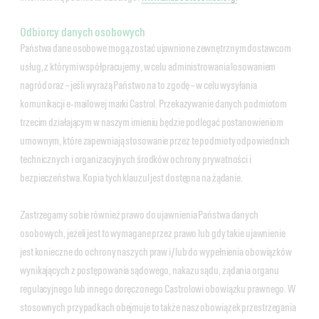
Odbiorcy danych osobowych
Państwa dane osobowe mogą zostać ujawnione zewnętrznym dostawcom
usług, z którymi współpracujemy, w celu administrowania losowaniem
nagród oraz – jeśli wyrażą Państwo na to zgodę – w celu wysyłania
komunikacji e‑mailowej marki Castrol. Przekazywanie danych podmiotom
trzecim działającym w naszym imieniu będzie podlegać postanowieniom
umownym, które zapewniają stosowanie przez te podmioty odpowiednich
technicznych i organizacyjnych środków ochrony prywatności i
bezpieczeństwa. Kopia tych klauzul jest dostępna na żądanie.
Zastrzegamy sobie również prawo do ujawnienia Państwa danych
osobowych, jeżeli jest to wymagane przez prawo lub gdy takie ujawnienie
jest konieczne do ochrony naszych praw i/lub do wypełnienia obowiązków
wynikających z postępowania sądowego, nakazu sądu, żądania organu
regulacyjnego lub innego doręczonego Castrolowi obowiązku prawnego. W
stosownych przypadkach obejmuje to także nasz obowiązek przestrzegania