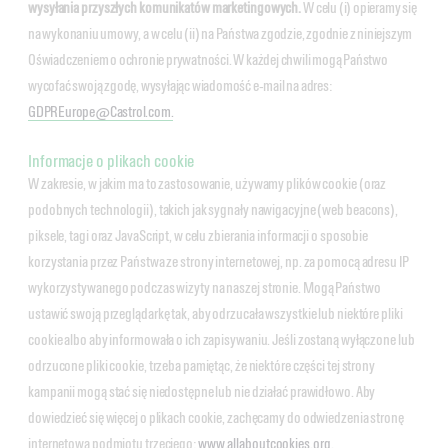
wysyłania przyszłych komunikatów marketingowych.
W celu (i) opieramy się
na wykonaniu umowy, a w celu (ii) na Państwa zgodzie, zgodnie z niniejszym
Oświadczeniem o ochronie prywatności. W każdej chwili mogą Państwo
wycofać swoją zgodę, wysyłając wiadomość e‑mail na adres:
GDPREurope@Castrol.com.
Informacje o plikach cookie
W zakresie, w jakim ma to zastosowanie, używamy plików cookie (oraz
podobnych technologii), takich jak sygnały nawigacyjne (web beacons),
piksele, tagi oraz JavaScript, w celu zbierania informacji o sposobie
korzystania przez Państwa ze strony internetowej, np. za pomocą adresu IP
wykorzystywanego podczas wizyty na naszej stronie. Mogą Państwo
ustawić swoją przeglądarkę tak, aby odrzucała wszystkie lub niektóre pliki
cookie albo aby informowała o ich zapisywaniu. Jeśli zostaną wyłączone lub
odrzucone pliki cookie, trzeba pamiętąc, że niektóre części tej strony
kampanii mogą stać się niedostępne lub nie działać prawidłowo. Aby
dowiedzieć się więcej o plikach cookie, zachęcamy do odwiedzenia stronę
internetową podmiotu trzeciego:
www.allaboutcookies.org.