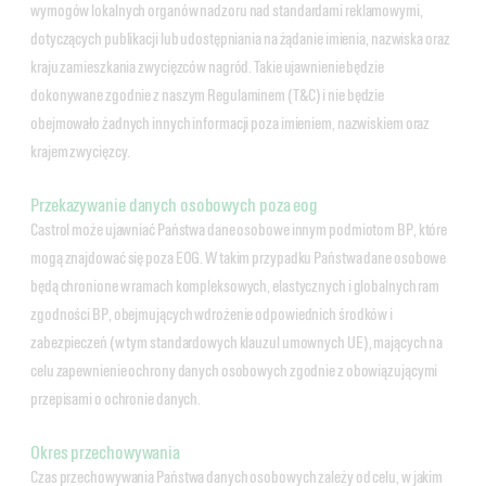
wymogów lokalnych organów nadzoru nad standardami reklamowymi,
dotyczących publikacji lub udostępniania na żądanie imienia, nazwiska oraz
kraju zamieszkania zwycięzców nagród. Takie ujawnienie będzie
dokonywane zgodnie z naszym Regulaminem (T&C) i nie będzie
obejmowało żadnych innych informacji poza imieniem, nazwiskiem oraz
krajem zwycięzcy.
Przekazywanie danych osobowych poza eog
Castrol może ujawniać Państwa dane osobowe innym podmiotom BP, które
mogą znajdować się poza EOG. W takim przypadku Państwa dane osobowe
będą chronione w ramach kompleksowych, elastycznych i globalnych ram
zgodności BP, obejmujących wdrożenie odpowiednich środków i
zabezpieczeń (w tym standardowych klauzul umownych UE), mających na
celu zapewnienie ochrony danych osobowych zgodnie z obowiązującymi
przepisami o ochronie danych.
Okres przechowywania
Czas przechowywania Państwa danych osobowych zależy od celu, w jakim