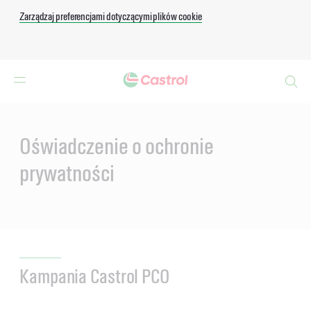
Zarządzaj preferencjami dotyczącymi plików cookie
Search
Main
Content
Oświadczenie o ochronie
prywatności
Kampania Castrol PCO