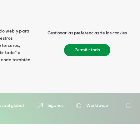
itio web y para
Gestionar las preferencias de las cookies
estros
 terceros,
Permitir todo
tir todo” o
, donde también
Buscar
strol global
Síganos
Worldwide
Busca