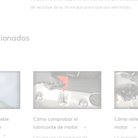
de reciclaje de su municipio para que sea eliminado.
cionados
debe
Cómo comprobar el
Cómo relle
e
lubricante de motor
motor
Circular con un nivel bajo de 
La mayoría 