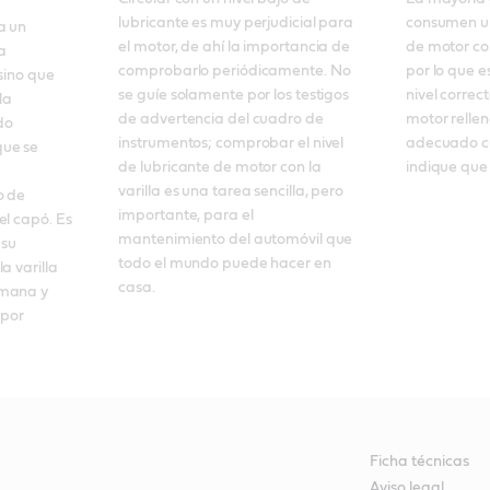
lubricante es muy perjudicial para 
consumen un
 un 
el motor, de ahí la importancia de 
de motor con
 
comprobarlo periódicamente. No 
por lo que e
sino que 
se guíe solamente por los testigos 
nivel correc
a 
de advertencia del cuadro de 
motor rellen
o 
instrumentos; comprobar el nivel 
adecuado cu
ue se 
de lubricante de motor con la 
indique que 
varilla es una tarea sencilla, pero 
 de 
importante, para el 
l capó. Es 
mantenimiento del automóvil que 
su 
todo el mundo puede hacer en 
 varilla 
casa.
mana y 
por 
Ficha técnicas
Aviso legal