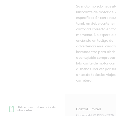
Su motor no solo necesita
lubricante de motor de la
especificación correcta, 
también debe contener l
cantidad correcta en tod
momento. No espere a q
encienda un testigo de 
advertencia en el cuadro
instrumentos para abrir e
aconsejable comprobar 
lubricante de motor con la
al menos una vez por se
antes de todos los viajes 
carretera.
Utilice nuestro buscador de
Castrol Limited
lubricantes
Copyright © 1999-2026