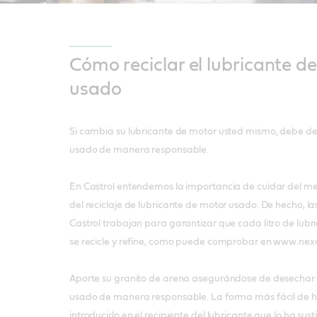
Cómo reciclar el lubricante d
usado
Si cambia su lubricante de motor usted mismo, debe de
usado de manera responsable.
En Castrol entendemos la importancia de cuidar del m
del reciclaje de lubricante de motor usado. De hecho, l
Castrol trabajan para garantizar que cada litro de lub
se recicle y refine, como puede comprobar en www.nexc
Aporte su granito de arena asegurándose de desechar e
usado de manera responsable. La forma más fácil de ha
introducirlo en el recipiente del lubricante que lo ha susti