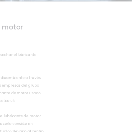
e motor
sechar el lubricante
edioambiente a través
as empresas del grupo
ricante de motor usado
el.co.uk
l lubricante de motor
cerlo consiste en
tuido y llevarlo al centro