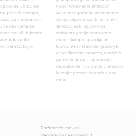
 poco de lubricante 
motor totalmente sintético? 
 el paso del tiempo, 
Aunque la garantía no dependa 
s esencial mantener el 
de que elija lubricante de motor 
to de lubricante de 
sintético, es la opción más 
ando con el lubricante 
resistente y mejor para cada 
ando la varilla 
motor. Siempre que elija un 
el nivel está bajo.
lubricante sintético del grado y la 
especificación correctos, tendrá la 
garantía de que superará los 
requisitos del fabricante y ofrecerá 
la mejor protección posible a su 
motor.
Preferencia cookies
Declaración de privacidad