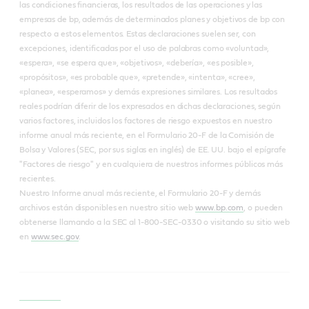
las condiciones financieras, los resultados de las operaciones y las
empresas de bp, además de determinados planes y objetivos de bp con
respecto a estos elementos. Estas declaraciones suelen ser, con
excepciones, identificadas por el uso de palabras como «voluntad»,
«espera», «se espera que», «objetivos», «debería», «es posible»,
«propósitos», «es probable que», «pretende», «intenta», «cree»,
«planea», «esperamos» y demás expresiones similares. Los resultados
reales podrían diferir de los expresados en dichas declaraciones, según
varios factores, incluidos los factores de riesgo expuestos en nuestro
informe anual más reciente, en el Formulario 20-F de la Comisión de
Bolsa y Valores (SEC, por sus siglas en inglés) de EE. UU. bajo el epígrafe
"Factores de riesgo" y en cualquiera de nuestros informes públicos más
recientes.
Nuestro Informe anual más reciente, el Formulario 20-F y demás
archivos están disponibles en nuestro sitio web
www.bp.com
, o pueden
obtenerse llamando a la SEC al 1-800-SEC-0330 o visitando su sitio web
en
www.sec.gov
.