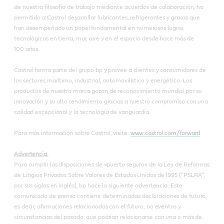
de nuestra filosofía de trabajo mediante acuerdos de colaboración, ha
permitido a Castrol desarrollar lubricantes, refrigerantes y grasas que
han desempeñado un papel fundamental en numerosos logros
tecnológicos en tierra, mar, aire y en el espacio desde hace más de
100 años.
Castrol forma parte del grupo bp y provee a clientes y consumidores de
los sectores marítimo, industrial, automovilístico y energético. Los
productos de nuestra marca gozan de reconocimiento mundial por su
innovación y su alto rendimiento gracias a nuestro compromiso con una
calidad excepcional y la tecnología de vanguardia.
Para más información sobre Castrol, visite:
www.castrol.com/forward
Advertencia:
Para cumplir las disposiciones de «puerto seguro» de la Ley de Reformas
de Litigios Privados Sobre Valores de Estados Unidos de 1995 (“PSLRA”,
por sus siglas en inglés), bp hace la siguiente advertencia. Este
comunicado de prensa contiene determinadas declaraciones de futuro,
es decir, afirmaciones relacionadas con el futuro, no eventos y
circunstancias del pasado, que podrían relacionarse con una o más de