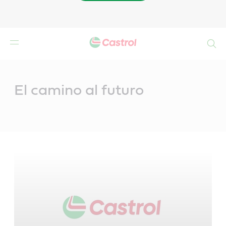
Buscar
Main
Content
El camino al futuro